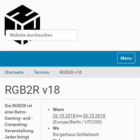
Website durchsuchen
Erweiterte Suche…
S
Toggle na
e
k
Startseite
Termine
RGB2R v18
t
i
o
RGB2R v18
n
e
n
h
Die RGB2R ist
Wann
t
eine Retro-
26.10.2018
bis
28.10.2018
t
Gaming- und -
(Europe/Berlin / UTC200)
p
Computing-
Wo
s
Veranstaltung.
Bürgerhaus Schlierbach
:
Jeder bringt