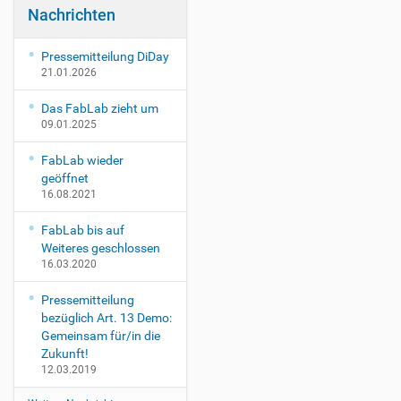
e
Nachrichten
n
t
s
Pressemitteilung DiDay
/
21.01.2026
r
g
Das FabLab zieht um
09.01.2025
b
2
FabLab wieder
r
geöffnet
-
16.08.2021
v
1
FabLab bis auf
8
Weiteres geschlossen
R
16.03.2020
G
B
Pressemitteilung
2
bezüglich Art. 13 Demo:
R
Gemeinsam für/in die
v
Zukunft!
1
12.03.2019
8
2