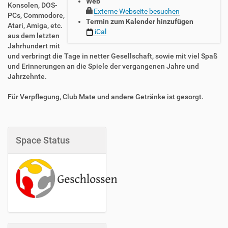
Web
/
Konsolen, DOS-
Externe Webseite besuchen
/
PCs, Commodore,
Termin zum Kalender hinzufügen
w
Atari, Amiga, etc.
iCal
w
aus dem letzten
w
Jahrhundert mit
.
und verbringt die Tage in netter Gesellschaft, sowie mit viel Spaß
n
und Erinnerungen an die Spiele der vergangenen Jahre und
e
Jahrzehnte.
r
d
Für Verpflegung, Club Mate und andere Getränke ist gesorgt.
2
n
e
r
Space Status
d
.
o
r
g
/
e
v