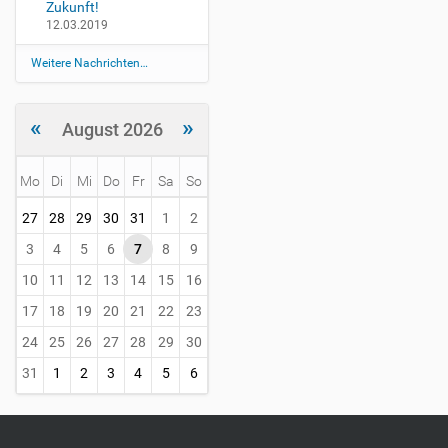
Zukunft!
7
12.03.2019
2
0
Weitere Nachrichten…
1
7
-
«
»
August 2026
0
9
-
Mo
Di
Mi
Do
Fr
Sa
So
0
m
1
27
28
29
30
31
1
2
o
T
n
3
4
5
6
7
8
9
0
t
0
10
11
12
13
14
15
16
h
:
-
17
18
19
20
21
22
23
0
8
0
24
25
26
27
28
29
30
:
0
31
1
2
3
4
5
6
0
+
0