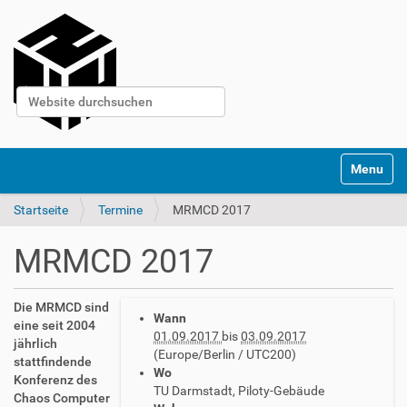
Website durchsuchen
Erweiterte Suche…
S
Toggle na
e
k
Startseite
Termine
MRMCD 2017
t
i
o
MRMCD 2017
n
e
n
h
Die MRMCD sind
Wann
t
eine seit 2004
01.09.2017
bis
03.09.2017
t
jährlich
(Europe/Berlin / UTC200)
p
stattfindende
Wo
s
Konferenz des
TU Darmstadt, Piloty-Gebäude
:
Chaos Computer