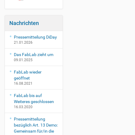
e
n
t
s
Nachrichten
/
m
r
Pressemitteilung DiDay
m
21.01.2026
c
d
Das FabLab zieht um
09.01.2025
-
2
FabLab wieder
0
geöffnet
1
16.08.2021
7
M
FabLab bis auf
R
Weiteres geschlossen
M
16.03.2020
C
D
Pressemitteilung
2
bezüglich Art. 13 Demo:
0
Gemeinsam für/in die
1