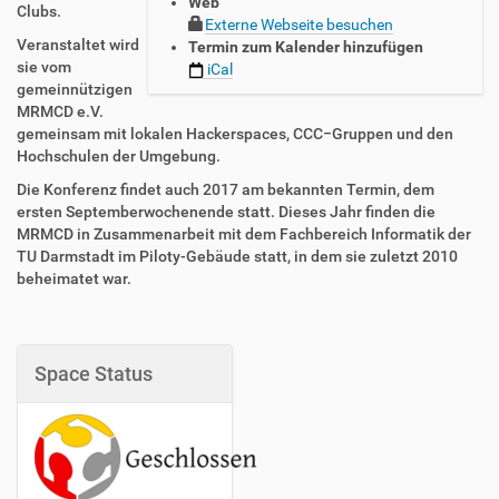
Web
/
Clubs.
Externe Webseite besuchen
/
Veranstaltet wird
Termin zum Kalender hinzufügen
w
sie vom
iCal
w
gemeinnützigen
w
MRMCD e.V.
.
gemeinsam mit lokalen Hackerspaces, CCC−Gruppen und den
n
Hochschulen der Umgebung.
e
r
Die Konferenz findet auch 2017 am bekannten Termin, dem
d
ersten Septemberwochenende statt. Dieses Jahr finden die
2
MRMCD in Zusammenarbeit mit dem Fachbereich Informatik der
n
TU Darmstadt im Piloty-Gebäude statt, in dem sie zuletzt 2010
e
beheimatet war.
r
d
.
o
Space Status
r
g
/
e
v