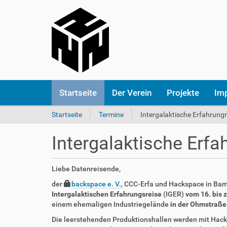
S
Startseite
Der Verein
Projekte
Im
e
k
S
Startseite
Termine
Intergalaktische Erfahrungr
t
i
i
e
o
Intergalaktische Erfa
s
n
i
e
n
n
h
Liebe Datenreisende,
d
t
der
backspace e. V.
, CCC-Erfa und Hackspace in Bamb
h
t
Intergalaktischen Erfahrungsreise
(IGER)
vom 16. bis
i
p
einem ehemaligen Industriegelände
in der Ohmstraße
e
s
r
:
Die leerstehenden Produktionshallen werden mit Hac