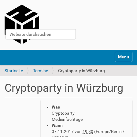
Website durchsuchen
Erweiterte Suche…
S
Toggle na
e
k
Startseite
Termine
Cryptoparty in Würzburg
t
i
o
Cryptoparty in Würzburg
n
e
n
h
Was
t
Cryptoparty
t
Medienfachtage
p
Wann
s
07.11.2017
von
19:30
(Europe/Berlin /
: