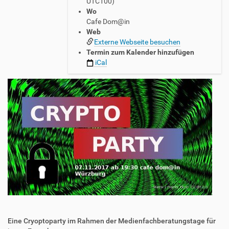
UTC100)
/
Wo
/
Cafe Dom@in
w
Web
w
Externe Webseite besuchen
w
Termin zum Kalender hinzufügen
.
iCal
n
e
r
d
2
n
e
r
d
.
o
r
g
/
e
v
Eine Cryoptoparty im Rahmen der Medienfachberatungstage für