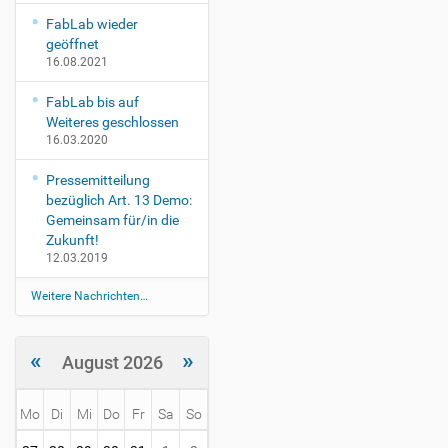
r
FabLab wieder
z
geöffnet
b
16.08.2021
u
r
FabLab bis auf
g
Weiteres geschlossen
C
16.03.2020
r
y
Pressemitteilung
p
bezüglich Art. 13 Demo:
t
Gemeinsam für/in die
o
Zukunft!
p
12.03.2019
a
r
Weitere Nachrichten…
t
y
i
«
»
August 2026
n
W
ü
Mo
Di
Mi
Do
Fr
Sa
So
r
m