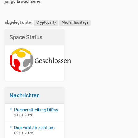
e
junge Erwachsene.
n
t
s
abgelegt unter:
Cryptoparty
Medienfachtage
/
c
Space Status
r
y
p
t
o
p
a
r
t
y
Nachrichten
-
i
Pressemitteilung DiDay
n
21.01.2026
-
w
Das FabLab zieht um
u
09.01.2025
e